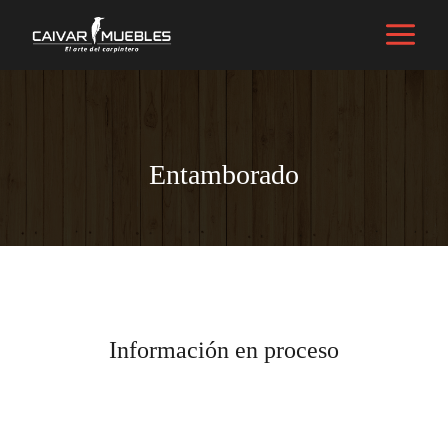
Características
,
Tipos de muebles
/ Por
caivarmuebles@gmail.com
Entamborado
Información en proceso