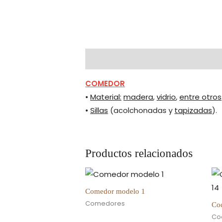
Descripción
COMEDOR
•
Material:
madera
,
vidrio
,
entre otros
•
Sillas
(acolchonadas y
tapizadas
).
Productos relacionados
Comedor modelo 1
Comedores
Co
Co