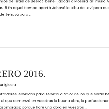
os hijos de Israel de Beerot-bene- jaacán a Mosera; allí murió A
ar. 8 En aquel tiempo apartó Jehová la tribu de Leví para qu
 de Jehová para …
ERO 2016.
Por
iglesia
istradores, enviados para servicio a favor de los que serán he
 el que comenzó en vosotros la buena obra, la perfeccionará
, y asombraos; porque haré una obra en vuestros …