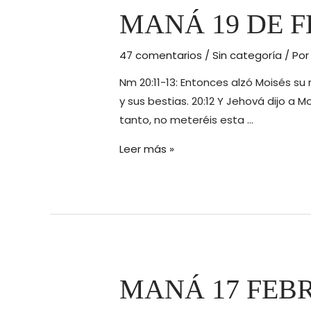
MANÁ 19 DE F
47 comentarios
/
Sin categoría
/ Po
Nm 20:11-13: Entonces alzó Moisés su
y sus bestias. 20:12 Y Jehová dijo a M
tanto, no meteréis esta …
MANÁ
Leer más »
19
DE
FEBRERO
DE
2016
MANÁ 17 FEBR