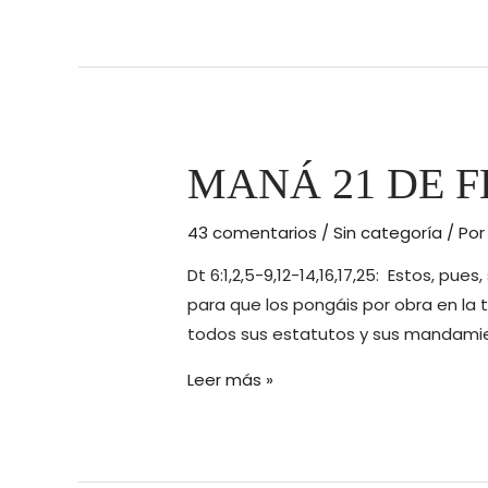
22
DE
FEBRERO
DE
2016
MANÁ 21 DE FE
43 comentarios
/
Sin categoría
/ Po
Dt 6:1,2,5-9,12-14,16,17,25: Estos, 
para que los pongáis por obra en la 
todos sus estatutos y sus mandamie
MANÁ
Leer más »
21
DE
FEBRERO