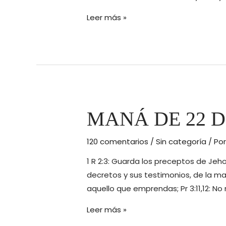
MANÁ
Leer más »
24
FEBRERO
2016.
MANÁ DE 22 D
120 comentarios
/
Sin categoría
/ Po
1 R 2:3: Guarda los preceptos de Je
decretos y sus testimonios, de la ma
aquello que emprendas; Pr 3:11,12: No 
MANÁ
Leer más »
DE