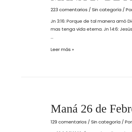
223 comentarios
/
Sin categoría
/ Po
Jn 3:16: Porque de tal manera amó Di
mas tenga vida eterna. Jn 14:6: Jesús 
…
MANÁ
Leer más »
27
DE
FEBRERO
de
2016
Maná 26 de Febr
129 comentarios
/
Sin categoría
/ Po