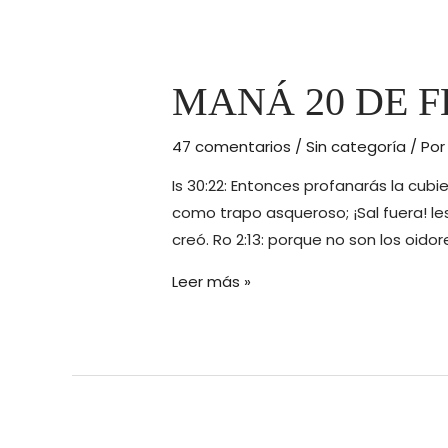
DE
2016
(Génesis
6)
MANÁ 20 DE F
47 comentarios
/
Sin categoría
/ Po
Is 30:22: Entonces profanarás la cubi
como trapo asqueroso; ¡Sal fuera! les
creó. Ro 2:13: porque no son los oidor
MANÁ
Leer más »
20
DE
FEBRERO
DE
2016