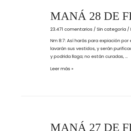
MANÁ 28 DE FE
23.471 comentarios
/
Sin categoría
/
Nm 8:7: Así harás para expiación por 
lavarán sus vestidos, y serán purifica
y podrida llaga; no están curadas, …
MANÁ
Leer más »
28
DE
FEBRERO
DE
2016
(Génesis
7)
MANÁ 27 DE F