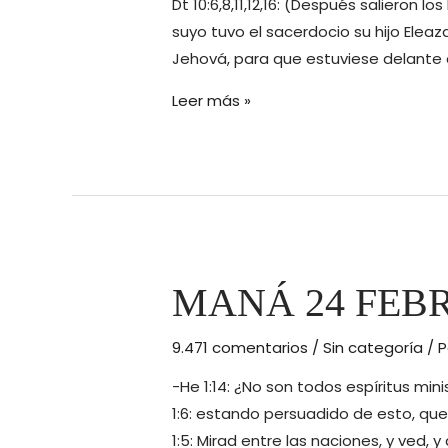
Dt 10:6,8,11,12,16: (Después salieron l
suyo tuvo el sacerdocio su hijo Eleaz
Jehová, para que estuviese delante
Maná
Leer más »
26
de
Febrero
de
2016
MANÁ 24 FEBR
9.471 comentarios
/
Sin categoría
/ 
-He 1:14: ¿No son todos espíritus min
1:6: estando persuadido de esto, que
1:5: Mirad entre las naciones, y ved