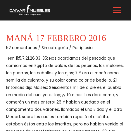
Ir
al
MAIN
contenido
MENU
MANÁ 17 FEBRERO 2016
52 comentarios
/
Sin categoría
/ Por
iglesia
-Nm 11:5,7,21,26,33-35: Nos acordamos del pescado que
comíamos en Egipto de balde, de los pepinos, los melones,
los puerros, las cebollas y los ajos; 7 Y era el maná como
semilla de culantro, y su color como color de bedelio. 21
Entonces dijo Moisés: Seiscientos mil de a pie es el pueblo
en medio del cual yo estoy; ¡y tú dices: Les daré carne, y
comerán un mes entero! 26 Y habían quedado en el
campamento dos varones, llamados el uno Eldad y el otro
Medad, sobre los cuales también reposó el espíritu;
estaban éstos entre los inscritos, pero no habían venido al