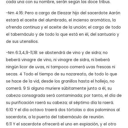
cada una con su nombre, serán según las doce tribus.
-Nm 4:16: Pero a cargo de Eleazar hijo del sacerdote Aarón
estará el aceite del alumbrado, el incienso aromático, la
ofrenda continua y el aceite de la unción; el cargo de todo
el tabernáculo y de todo lo que está en él, del santuario y
de sus utensilios.
-Nm 6:3,4,9-11,18: se abstendrá de vino y de sidra; no
beberá vinagre de vino, ni vinagre de sidra, ni beberá
ningún licor de uvas, ni tampoco comerá uvas frescas ni
secas. 4 Todo el tiempo de su nazareato, de todo lo que
se hace de la vid, desde los granillos hasta el hollejo, no
comerá. 9 Si alguno muriere súbitamente junto a él, su
cabeza consagrada será contaminada; por tanto, el día de
su purificación raerá su cabeza; al séptimo día la raerá.
6:10 Y el día octavo traerá dos tórtolas o dos palominos al
sacerdote, a la puerta del tabernáculo de reunión.
6:11 Y el sacerdote ofrecerá el uno en expiación, y el otro