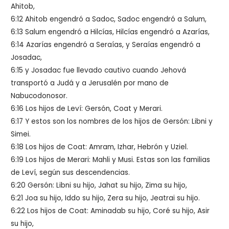
Ahitob,
6:12 Ahitob engendró a Sadoc, Sadoc engendró a Salum,
6:13 Salum engendró a Hilcías, Hilcías engendró a Azarías,
6:14 Azarías engendró a Seraías, y Seraías engendró a
Josadac,
6:15 y Josadac fue llevado cautivo cuando Jehová
transportó a Judá y a Jerusalén por mano de
Nabucodonosor.
6:16 Los hijos de Leví: Gersón, Coat y Merari.
6:17 Y estos son los nombres de los hijos de Gersón: Libni y
Simei.
6:18 Los hijos de Coat: Amram, Izhar, Hebrón y Uziel.
6:19 Los hijos de Merari: Mahli y Musi. Estas son las familias
de Leví, según sus descendencias.
6:20 Gersón: Libni su hijo, Jahat su hijo, Zima su hijo,
6:21 Joa su hijo, Iddo su hijo, Zera su hijo, Jeatrai su hijo.
6:22 Los hijos de Coat: Aminadab su hijo, Coré su hijo, Asir
su hijo,