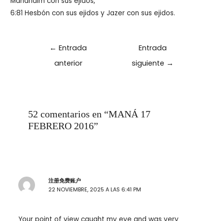
Mahanaim con sus ejidos,
6:81 Hesbón con sus ejidos y Jazer con sus ejidos.
Navegación
←
Entrada
Entrada
de
anterior
siguiente
→
entradas
52 comentarios en “MANÁ 17
FEBRERO 2016”
注册免费账户
22 NOVIEMBRE, 2025 A LAS 6:41 PM
Your point of view caught my eye and was very