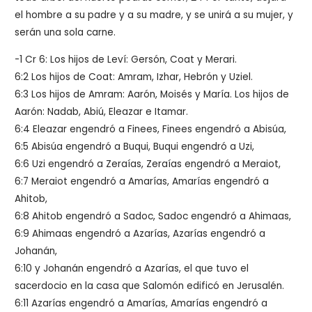
el hombre a su padre y a su madre, y se unirá a su mujer, y
serán una sola carne.
-1 Cr 6: Los hijos de Leví: Gersón, Coat y Merari.
6:2 Los hijos de Coat: Amram, Izhar, Hebrón y Uziel.
6:3 Los hijos de Amram: Aarón, Moisés y María. Los hijos de
Aarón: Nadab, Abiú, Eleazar e Itamar.
6:4 Eleazar engendró a Finees, Finees engendró a Abisúa,
6:5 Abisúa engendró a Buqui, Buqui engendró a Uzi,
6:6 Uzi engendró a Zeraías, Zeraías engendró a Meraiot,
6:7 Meraiot engendró a Amarías, Amarías engendró a
Ahitob,
6:8 Ahitob engendró a Sadoc, Sadoc engendró a Ahimaas,
6:9 Ahimaas engendró a Azarías, Azarías engendró a
Johanán,
6:10 y Johanán engendró a Azarías, el que tuvo el
sacerdocio en la casa que Salomón edificó en Jerusalén.
6:11 Azarías engendró a Amarías, Amarías engendró a