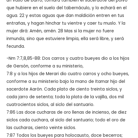
un vaso de barro; tomará también el sacerdote del polvo
que hubiere en el suelo del tabernáculo, y lo echará en el
agua. 22 y estas aguas que dan maldición entren en tus
entrañas, y hagan hinchar tu vientre y caer tu muslo. Y la
mujer dirá: Amén, amén. 28 Mas si la mujer no fuere
inmunda, sino que estuviere limpia, ella será libre, y será
fecunda.
-Nm 7:7,8,85-88: Dos carros y cuatro bueyes dio a los hijos
de Gersón, conforme a su ministerio,
7:8 y a los hijos de Merari dio cuatro carros y ocho bueyes,
conforme a su ministerio bajo la mano de Itamar hijo del
sacerdote Aarón. Cada plato de ciento treinta siclos, y
cada jarro de setenta; toda la plata de la vajilla, dos mil
cuatrocientos siclos, al siclo del santuario.
7:86 Las doce cucharas de oro llenas de incienso, de diez
siclos cada cuchara, al siclo del santuario; todo el oro de
las cucharas, ciento veinte siclos.
7:87 Todos los bueyes para holocausto, doce becerros;