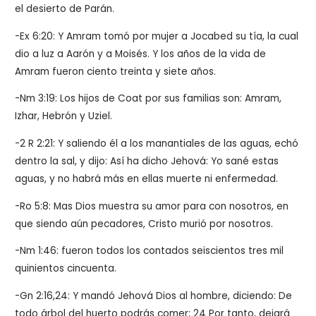
el desierto de Parán.
-Ex 6:20: Y Amram tomó por mujer a Jocabed su tía, la cual
dio a luz a Aarón y a Moisés. Y los años de la vida de
Amram fueron ciento treinta y siete años.
-Nm 3:19: Los hijos de Coat por sus familias son: Amram,
Izhar, Hebrón y Uziel.
-2 R 2:21: Y saliendo él a los manantiales de las aguas, echó
dentro la sal, y dijo: Así ha dicho Jehová: Yo sané estas
aguas, y no habrá más en ellas muerte ni enfermedad.
-Ro 5:8: Mas Dios muestra su amor para con nosotros, en
que siendo aún pecadores, Cristo murió por nosotros.
-Nm 1:46: fueron todos los contados seiscientos tres mil
quinientos cincuenta.
-Gn 2:16,24: Y mandó Jehová Dios al hombre, diciendo: De
todo árbol del huerto podrás comer; 24 Por tanto, dejará