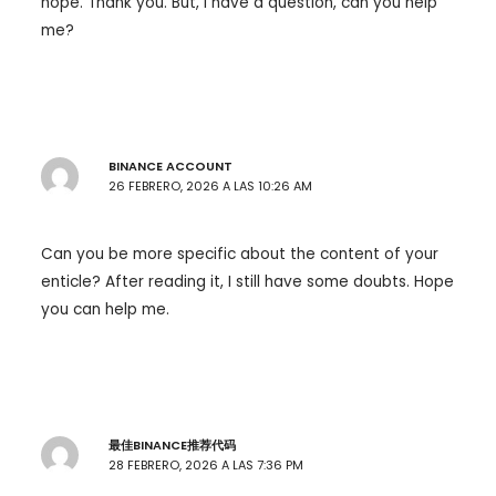
hope. Thank you. But, I have a question, can you help
me?
BINANCE ACCOUNT
26 FEBRERO, 2026 A LAS 10:26 AM
Can you be more specific about the content of your
enticle? After reading it, I still have some doubts. Hope
you can help me.
最佳BINANCE推荐代码
28 FEBRERO, 2026 A LAS 7:36 PM