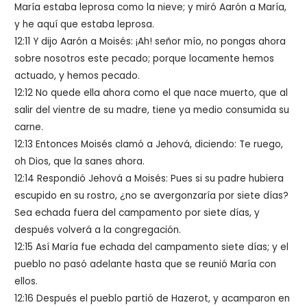
María estaba leprosa como la nieve; y miró Aarón a María,
y he aquí que estaba leprosa.
12:11 Y dijo Aarón a Moisés: ¡Ah! señor mío, no pongas ahora
sobre nosotros este pecado; porque locamente hemos
actuado, y hemos pecado.
12:12 No quede ella ahora como el que nace muerto, que al
salir del vientre de su madre, tiene ya medio consumida su
carne.
12:13 Entonces Moisés clamó a Jehová, diciendo: Te ruego,
oh Dios, que la sanes ahora.
12:14 Respondió Jehová a Moisés: Pues si su padre hubiera
escupido en su rostro, ¿no se avergonzaría por siete días?
Sea echada fuera del campamento por siete días, y
después volverá a la congregación.
12:15 Así María fue echada del campamento siete días; y el
pueblo no pasó adelante hasta que se reunió María con
ellos.
12:16 Después el pueblo partió de Hazerot, y acamparon en