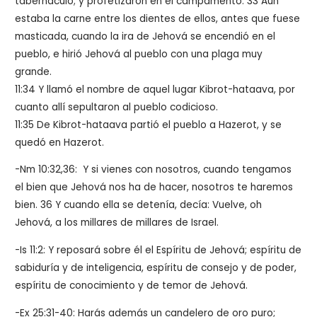
tabernáculo; y profetizaron en el campamento. 33 Aún
estaba la carne entre los dientes de ellos, antes que fuese
masticada, cuando la ira de Jehová se encendió en el
pueblo, e hirió Jehová al pueblo con una plaga muy
grande.
11:34 Y llamó el nombre de aquel lugar Kibrot-hataava, por
cuanto allí sepultaron al pueblo codicioso.
11:35 De Kibrot-hataava partió el pueblo a Hazerot, y se
quedó en Hazerot.
-Nm 10:32,36: Y si vienes con nosotros, cuando tengamos
el bien que Jehová nos ha de hacer, nosotros te haremos
bien. 36 Y cuando ella se detenía, decía: Vuelve, oh
Jehová, a los millares de millares de Israel.
-Is 11:2: Y reposará sobre él el Espíritu de Jehová; espíritu de
sabiduría y de inteligencia, espíritu de consejo y de poder,
espíritu de conocimiento y de temor de Jehová.
-Ex 25:31-40: Harás además un candelero de oro puro;