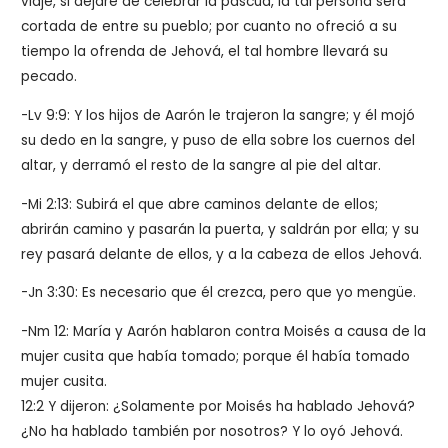
viaje, si dejare de celebrar la pascua, la tal persona será
cortada de entre su pueblo; por cuanto no ofreció a su
tiempo la ofrenda de Jehová, el tal hombre llevará su
pecado.
-Lv 9:9: Y los hijos de Aarón le trajeron la sangre; y él mojó
su dedo en la sangre, y puso de ella sobre los cuernos del
altar, y derramó el resto de la sangre al pie del altar.
-Mi 2:13: Subirá el que abre caminos delante de ellos;
abrirán camino y pasarán la puerta, y saldrán por ella; y su
rey pasará delante de ellos, y a la cabeza de ellos Jehová.
-Jn 3:30: Es necesario que él crezca, pero que yo mengüe.
-Nm 12: María y Aarón hablaron contra Moisés a causa de la
mujer cusita que había tomado; porque él había tomado
mujer cusita.
12:2 Y dijeron: ¿Solamente por Moisés ha hablado Jehová?
¿No ha hablado también por nosotros? Y lo oyó Jehová.