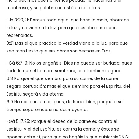
1:10 Si decimos que no hemos pecado, le hacemos a él
mentiroso, y su palabra no está en nosotros.
-Jn 3:20,21:
Porque todo aquel que hace lo malo, aborrece
la luz y no viene a la luz, para que sus obras no sean
reprendidas.
3:21
Mas el que practica la verdad viene a la luz, para que
sea manifiesto que sus obras son hechas en Dios.
-Gá 6:7-9: No os engañéis; Dios no puede ser burlado: pues
todo lo que el hombre sembrare, eso también segará.
6:8 Porque el que siembra para su carne, de la carne
segará corrupción; mas el que siembra para el Espíritu, del
Espíritu segará vida eterna.
6:9 No nos cansemos, pues, de hacer bien; porque a su
tiempo segaremos, si no desmayamos.
-Gá 5:17,25: Porque el deseo de la carne es contra el
Espíritu, y el del Espíritu es contra la carne; y éstos se
oponen entre sí, para que no hagáis lo que quisiereis.25 Si