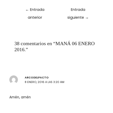
Navegación
←
Entrada
Entrada
de
anterior
siguiente
→
entradas
38 comentarios en “MANÁ 06 ENERO
2016.”
ARCODELPACTO
8 ENERO, 2016 A LAS 3:20 AM
Amén, amén