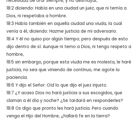
necesidad de orar siempre, y no desmayar,
18:2 diciendo:
Había en una ciudad un juez, que ni temía a
Dios, ni respetaba a hombre.
18:3
Había también en aquella ciudad una viuda, la cual
venía a él, diciendo: Hazme justicia de mi adversario.
18:4
Y él no quiso por algún tiempo; pero después de esto
dijo dentro de sí: Aunque ni temo a Dios, ni tengo respeto a
hombre,
18:5
sin embargo, porque esta viuda me es molesta, le haré
justicia, no sea que viniendo de continuo, me agote la
paciencia.
18:6 Y dijo el Señor:
Oíd lo que dijo el juez injusto.
18:7
¿Y acaso Dios no hará justicia a sus escogidos, que
claman a él día y noche? ¿Se tardará en responderles?
18:8
Os digo que pronto les hará justicia. Pero cuando
venga el Hijo del Hombre, ¿hallará fe en la tierra?