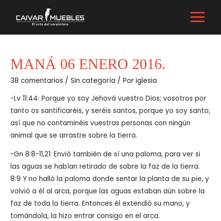
Ir
al
MAIN
contenido
MENU
MANÁ 06 ENERO 2016.
38 comentarios
/
Sin categoría
/ Por
iglesia
-Lv 11:44: Porque yo soy Jehová vuestro Dios; vosotros por
tanto os santificaréis, y seréis santos, porque yo soy santo;
así que no contaminéis vuestras personas con ningún
animal que se arrastre sobre la tierra.
-Gn 8:8-11,21: Envió también de sí una paloma, para ver si
las aguas se habían retirado de sobre la faz de la tierra.
8:9 Y no halló la paloma donde sentar la planta de su pie, y
volvió a él al arca, porque las aguas estaban aún sobre la
faz de toda la tierra. Entonces él extendió su mano, y
tomándola, la hizo entrar consigo en el arca.