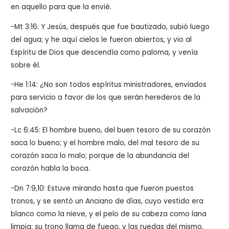
en aquello para que la envié.
-Mt 3:16: Y Jesús, después que fue bautizado, subió luego
del agua; y he aquí cielos le fueron abiertos, y vio al
Espíritu de Dios que descendía como paloma, y venía
sobre él.
-He 1:14: ¿No son todos espíritus ministradores, enviados
para servicio a favor de los que serán herederos de la
salvación?
-Lc 6:45: El hombre bueno, del buen tesoro de su corazón
saca lo bueno; y el hombre malo, del mal tesoro de su
corazón saca lo malo; porque de la abundancia del
corazón habla la boca.
-Dn 7:9,10: Estuve mirando hasta que fueron puestos
tronos, y se sentó un Anciano de días, cuyo vestido era
blanco como la nieve, y el pelo de su cabeza como lana
limpia; su trono llama de fuego, y las ruedas del mismo,