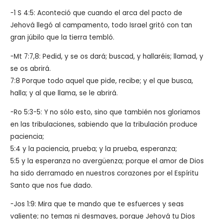
-1 S 4:5: Aconteció que cuando el arca del pacto de
Jehová llegó al campamento, todo Israel gritó con tan
gran júbilo que la tierra tembló.
-Mt 7:7,8:
Pedid, y se os dará; buscad, y hallaréis; llamad, y
se os abrirá.
7:8
Porque todo aquel que pide, recibe; y el que busca,
halla; y al que llama, se le abrirá.
-Ro 5:3-5: Y no sólo esto, sino que también nos gloriamos
en las tribulaciones, sabiendo que la tribulación produce
paciencia;
5:4 y la paciencia, prueba; y la prueba, esperanza;
5:5 y la esperanza no avergüenza; porque el amor de Dios
ha sido derramado en nuestros corazones por el Espíritu
Santo que nos fue dado.
-Jos 1:9: Mira que te mando que te esfuerces y seas
valiente; no temas ni desmayes, porque Jehová tu Dios