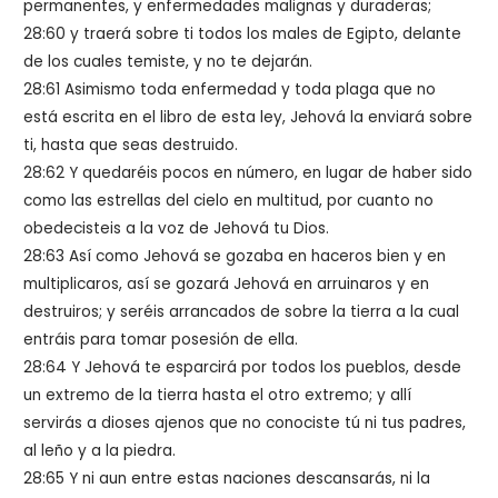
permanentes, y enfermedades malignas y duraderas;
28:60 y traerá sobre ti todos los males de Egipto, delante
de los cuales temiste, y no te dejarán.
28:61 Asimismo toda enfermedad y toda plaga que no
está escrita en el libro de esta ley, Jehová la enviará sobre
ti, hasta que seas destruido.
28:62 Y quedaréis pocos en número, en lugar de haber sido
como las estrellas del cielo en multitud, por cuanto no
obedecisteis a la voz de Jehová tu Dios.
28:63 Así como Jehová se gozaba en haceros bien y en
multiplicaros, así se gozará Jehová en arruinaros y en
destruiros; y seréis arrancados de sobre la tierra a la cual
entráis para tomar posesión de ella.
28:64 Y Jehová te esparcirá por todos los pueblos, desde
un extremo de la tierra hasta el otro extremo; y allí
servirás a dioses ajenos que no conociste tú ni tus padres,
al leño y a la piedra.
28:65 Y ni aun entre estas naciones descansarás, ni la