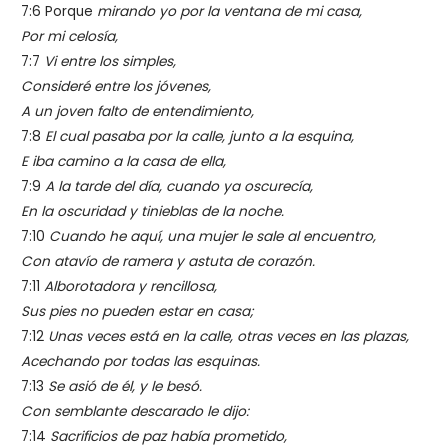
7:6 Porque
mirando yo por la ventana de mi casa,
Por mi celosía,
7:7
Vi entre los simples,
Consideré entre los jóvenes,
A un joven falto de entendimiento,
7:8
El cual pasaba por la calle, junto a la esquina,
E iba camino a la casa de ella,
7:9
A la tarde del día, cuando ya oscurecía,
En la oscuridad y tinieblas de la noche.
7:10
Cuando he aquí, una mujer le sale al encuentro,
Con atavío de ramera y astuta de corazón.
7:11
Alborotadora y rencillosa,
Sus pies no pueden estar en casa;
7:12
Unas veces está en la calle, otras veces en las plazas,
Acechando por todas las esquinas.
7:13
Se asió de él, y le besó.
Con semblante descarado le dijo:
7:14
Sacrificios de paz había prometido,