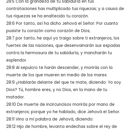
28:5 Con la grandeza de tu sabiduría en tus
contrataciones has multiplicado tus riquezas; y a causa de
tus riquezas se ha enaltecido tu corazón.
28:6 Por tanto, así ha dicho Jehová el Señor: Por cuanto
pusiste tu corazón como corazón de Dios,
28:7 por tanto, he aquí yo traigo sobre ti extranjeros, los
fuertes de las naciones, que desenvainarán sus espadas
contra la hermosura de tu sabiduría, y mancharán tu
esplendor.
28:8 Al sepulcro te harán descender, y morirás con la
muerte de los que mueren en medio de los mares.
28:9 ¿Hablarás delante del que te mate, diciendo: Yo soy
Dios? Tú, hombre eres, y no Dios, en la mano de tu
matador.
28:10 De muerte de incircuncisos morirás por mano de
extranjeros; porque yo he hablado, dice Jehová el Señor.
28:11 Vino a mí palabra de Jehová, diciendo:
28:12 Hijo de hombre, levanta endechas sobre el rey de