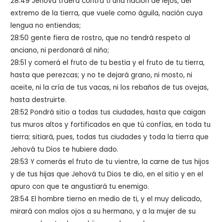
28:49 Jehová traerá contra ti una nación de lejos, del
extremo de la tierra, que vuele como águila, nación cuya
lengua no entiendas;
28:50 gente fiera de rostro, que no tendrá respeto al
anciano, ni perdonará al niño;
28:51 y comerá el fruto de tu bestia y el fruto de tu tierra,
hasta que perezcas; y no te dejará grano, ni mosto, ni
aceite, ni la cría de tus vacas, ni los rebaños de tus ovejas,
hasta destruirte.
28:52 Pondrá sitio a todas tus ciudades, hasta que caigan
tus muros altos y fortificados en que tú confías, en toda tu
tierra; sitiará, pues, todas tus ciudades y toda la tierra que
Jehová tu Dios te hubiere dado.
28:53 Y comerás el fruto de tu vientre, la carne de tus hijos
y de tus hijas que Jehová tu Dios te dio, en el sitio y en el
apuro con que te angustiará tu enemigo.
28:54 El hombre tierno en medio de ti, y el muy delicado,
mirará con malos ojos a su hermano, y a la mujer de su