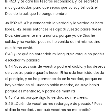
Is 45:3: y te daré los tesoros escondidos, y los secretos
muy guardados, para que sepas que yo soy Jehová, el
Dios de Israel, que te pongo nombre.
Jn 8:32,42-47: y conoceréis la verdad, y la verdad os hará
libres. 42 Jesús entonces les dijo:
Si vuestro padre fuese
Dios, ciertamente me amaríais; porque yo de Dios he
salido, y he venido; pues no he venido de mí mismo, sino
que él me envió.
8:43
¿Por qué no entendéis mi lenguaje? Porque no podéis
escuchar mi palabra.
8:44
Vosotros sois de vuestro padre el diablo, y los deseos
de vuestro padre queréis hacer. El ha sido homicida desde
el principio, y no ha permanecido en la verdad, porque no
hay verdad en él. Cuando habla mentira, de suyo habla;
porque es mentiroso, y padre de mentira.
8:45
Y a mí, porque digo la verdad, no me creéis.
8:46
¿Quién de vosotros me redarguye de pecado? Pues
si digo la verdad, ¿por qué vosotros no me creéis?