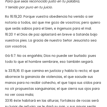
Para que seas reconocido justo en tu palabra,
Y tenido por puro en tu juicio.
Ro 16:19,20: Porque vuestra obediencia ha venido a ser
notoria a todos, así que me gozo de vosotros; pero quiero
que seáis sabios para el bien, e ingenuos para el mal.
16:20 Y el Dios de paz aplastará en breve a Satanás bajo
vuestros pies. La gracia de nuestro Señor Jesucristo sea
con vosotros.
Gá 6:7: No os engañéis; Dios no puede ser burlado: pues
todo lo que el hombre sembrare, eso también segará.
Is 33:15,16: El que camina en justicia y habla lo recto; el que
aborrece la ganancia de violencias, el que sacude sus
manos para no recibir cohecho, el que tapa sus oídos para
no oír propuestas sanguinarias; el que cierra sus ojos para
no ver cosa mala;
33:16 éste habitará en las alturas; fortaleza de rocas será
su lugar de refugio; se le dará su pan, y sus aguas serán