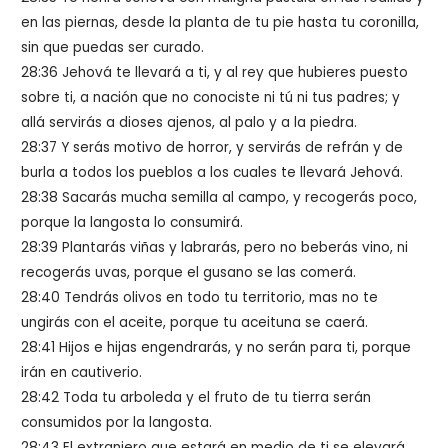
en las piernas, desde la planta de tu pie hasta tu coronilla,
sin que puedas ser curado.
28:36 Jehová te llevará a ti, y al rey que hubieres puesto
sobre ti, a nación que no conociste ni tú ni tus padres; y
allá servirás a dioses ajenos, al palo y a la piedra.
28:37 Y serás motivo de horror, y servirás de refrán y de
burla a todos los pueblos a los cuales te llevará Jehová.
28:38 Sacarás mucha semilla al campo, y recogerás poco,
porque la langosta lo consumirá.
28:39 Plantarás viñas y labrarás, pero no beberás vino, ni
recogerás uvas, porque el gusano se las comerá.
28:40 Tendrás olivos en todo tu territorio, mas no te
ungirás con el aceite, porque tu aceituna se caerá.
28:41 Hijos e hijas engendrarás, y no serán para ti, porque
irán en cautiverio.
28:42 Toda tu arboleda y el fruto de tu tierra serán
consumidos por la langosta.
28:43 El extranjero que estará en medio de ti se elevará