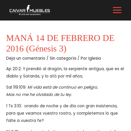
Ir
al
MAIN
contenido
MENU
MANÁ 14 DE FEBRERO DE
2016 (Génesis 3)
Deja un comentario
/
Sin categoría
/ Por
iglesia
Ap 20:2: Y prendió al dragón, la serpiente antigua, que es el
diablo y Satanás, y lo ató por mil años;
Sal 119:109:
Mi vida está de continuo en peligro,
Mas no me he olvidado de tu ley.
1 Ts 3:10: orando de noche y de día con gran insistencia,
para que veamos vuestro rostro, y completemos lo que
falte a vuestra fe?