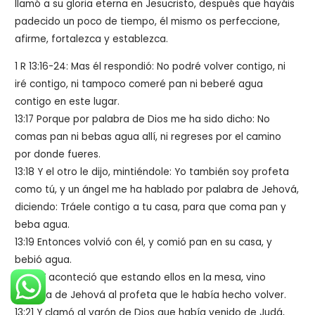
llamó a su gloria eterna en Jesucristo, después que hayáis
padecido un poco de tiempo, él mismo os perfeccione,
afirme, fortalezca y establezca.
1 R 13:16-24: Mas él respondió: No podré volver contigo, ni
iré contigo, ni tampoco comeré pan ni beberé agua
contigo en este lugar.
13:17 Porque por palabra de Dios me ha sido dicho: No
comas pan ni bebas agua allí, ni regreses por el camino
por donde fueres.
13:18 Y el otro le dijo, mintiéndole: Yo también soy profeta
como tú, y un ángel me ha hablado por palabra de Jehová,
diciendo: Tráele contigo a tu casa, para que coma pan y
beba agua.
13:19 Entonces volvió con él, y comió pan en su casa, y
bebió agua.
13:20 Y aconteció que estando ellos en la mesa, vino
palabra de Jehová al profeta que le había hecho volver.
13:21 Y clamó al varón de Dios que había venido de Judá,