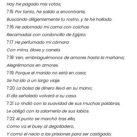
Hoy he pagado mis votos;
7:15
Por tanto, he salido a encontrarte,
Buscando diligentemente tu rostro, y te he hallado.
7:16
He adornado mi cama con colchas
Recamadas con cordoncillo de Egipto;
7:17
He perfumado mi cámara
Con mirra, áloes y canela.
7:18
Ven, embriaguémonos de amores hasta la mañana;
Alegrémonos en amores.
7:19
Porque el marido no está en casa;
Se ha ido a un largo viaje.
7:20
La bolsa de dinero llevó en su mano;
El día señalado volverá a su casa.
7:21
Lo rindió con la suavidad de sus muchas palabras,
Le obligó con la zalamería de sus labios.
7:22
Al punto se marchó tras ella,
Como va el buey al degolladero,
Y como el necio a las prisiones para ser castigado;