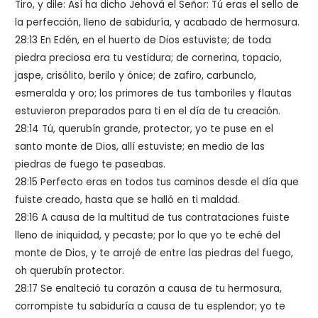
Tiro, y dile: Así ha dicho Jehová el Señor: Tú eras el sello de
la perfección, lleno de sabiduría, y acabado de hermosura.
28:13 En Edén, en el huerto de Dios estuviste; de toda
piedra preciosa era tu vestidura; de cornerina, topacio,
jaspe, crisólito, berilo y ónice; de zafiro, carbunclo,
esmeralda y oro; los primores de tus tamboriles y flautas
estuvieron preparados para ti en el día de tu creación.
28:14 Tú, querubín grande, protector, yo te puse en el
santo monte de Dios, allí estuviste; en medio de las
piedras de fuego te paseabas.
28:15 Perfecto eras en todos tus caminos desde el día que
fuiste creado, hasta que se halló en ti maldad.
28:16 A causa de la multitud de tus contrataciones fuiste
lleno de iniquidad, y pecaste; por lo que yo te eché del
monte de Dios, y te arrojé de entre las piedras del fuego,
oh querubín protector.
28:17 Se enalteció tu corazón a causa de tu hermosura,
corrompiste tu sabiduría a causa de tu esplendor; yo te