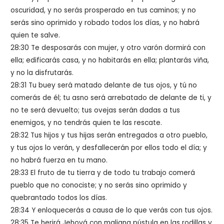
oscuridad, y no serás prosperado en tus caminos; y no
serás sino oprimido y robado todos los días, y no habrá
quien te salve.
28:30 Te desposarás con mujer, y otro varón dormirá con
ella; edificarás casa, y no habitarás en ella; plantarás viña,
y no la disfrutarás.
28:31 Tu buey será matado delante de tus ojos, y tú no
comerás de él; tu asno será arrebatado de delante de ti, y
no te será devuelto; tus ovejas serán dadas a tus
enemigos, y no tendrás quien te las rescate.
28:32 Tus hijos y tus hijas serán entregados a otro pueblo,
y tus ojos lo verán, y desfallecerán por ellos todo el día; y
no habrá fuerza en tu mano.
28:33 El fruto de tu tierra y de todo tu trabajo comerá
pueblo que no conociste; y no serás sino oprimido y
quebrantado todos los días.
28:34 Y enloquecerás a causa de lo que verás con tus ojos.
28:35 Te herirá Jehová con maligna pústula en las rodillas y