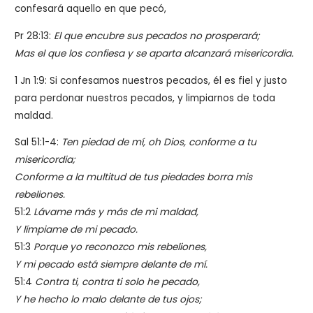
confesará aquello en que pecó,
Pr 28:13:
El que encubre sus pecados no prosperará;
Mas el que los confiesa y se aparta alcanzará misericordia.
1 Jn 1:9: Si confesamos nuestros pecados, él es fiel y justo
para perdonar nuestros pecados, y limpiarnos de toda
maldad.
Sal 51:1-4:
Ten piedad de mí, oh Dios, conforme a tu
misericordia;
Conforme a la multitud de tus piedades borra mis
rebeliones.
51:2
Lávame más y más de mi maldad,
Y límpiame de mi pecado.
51:3
Porque yo reconozco mis rebeliones,
Y mi pecado está siempre delante de mí.
51:4
Contra ti, contra ti solo he pecado,
Y he hecho lo malo delante de tus ojos;