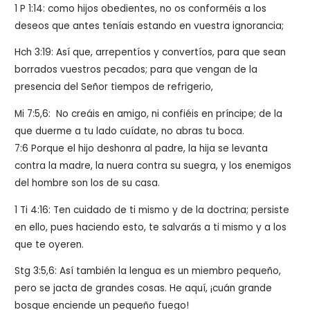
1 P 1:14: como hijos obedientes, no os conforméis a los
deseos que antes teníais estando en vuestra ignorancia;
Hch 3:19: Así que, arrepentíos y convertíos, para que sean
borrados vuestros pecados; para que vengan de la
presencia del Señor tiempos de refrigerio,
Mi 7:5,6: No creáis en amigo, ni confiéis en príncipe; de la
que duerme a tu lado cuídate, no abras tu boca.
7:6 Porque el hijo deshonra al padre, la hija se levanta
contra la madre, la nuera contra su suegra, y los enemigos
del hombre son los de su casa.
1 Ti 4:16: Ten cuidado de ti mismo y de la doctrina; persiste
en ello, pues haciendo esto, te salvarás a ti mismo y a los
que te oyeren.
Stg 3:5,6: Así también la lengua es un miembro pequeño,
pero se jacta de grandes cosas. He aquí, ¡cuán grande
bosque enciende un pequeño fuego!