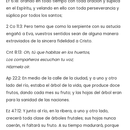
Ef 6:18: orando en todo tiempo con toda oración y súplica
en el Espíritu, y velando en ello con toda perseverancia y
súplica por todos los santos;
2 Co 11:3: Pero temo que como la serpiente con su astucia
engañó a Eva, vuestros sentidos sean de alguna manera
extraviados de la sincera fidelidad a Cristo.
Cnt 8:13:
Oh, tú que habitas en los huertos,
Los compañeros escuchan tu voz;
Házmela oír.
Ap 22:2: En medio de la calle de la ciudad, y a uno y otro
lado del río, estaba el árbol de la vida, que produce doce
frutos, dando cada mes su fruto; y las hojas del árbol eran
para la sanidad de las naciones.
Ez 47:12: Y junto al río, en la ribera, a uno y otro lado,
crecerá toda clase de árboles frutales; sus hojas nunca
caerán, ni faltará su fruto. A su tiempo madurará, porque