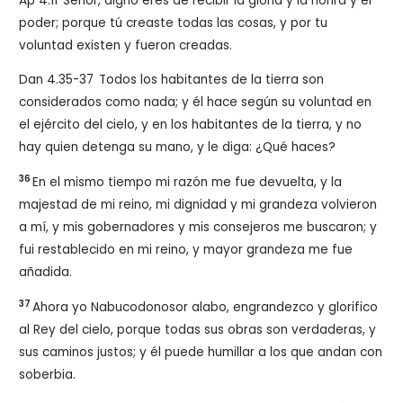
Ap 4.11
Señor, digno eres de recibir la gloria y la honra y el
poder; porque tú creaste todas las cosas, y por tu
voluntad existen y fueron creadas.
Dan 4.35-37
Todos los habitantes de la tierra son
considerados como nada; y él hace según su voluntad en
el ejército del cielo, y en los habitantes de la tierra, y no
hay quien detenga su mano, y le diga: ¿Qué haces?
36
En el mismo tiempo mi razón me fue devuelta, y la
majestad de mi reino, mi dignidad y mi grandeza volvieron
a mí, y mis gobernadores y mis consejeros me buscaron; y
fui restablecido en mi reino, y mayor grandeza me fue
añadida.
37
Ahora yo Nabucodonosor alabo, engrandezco y glorifico
al Rey del cielo, porque todas sus obras son verdaderas, y
sus caminos justos; y él puede humillar a los que andan con
soberbia.