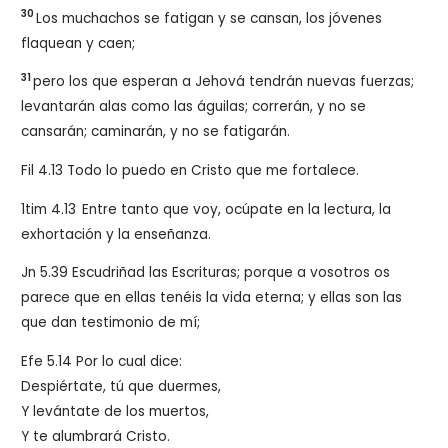
30
Los muchachos se fatigan y se cansan, los jóvenes
flaquean y caen;
31
pero los que esperan a Jehová tendrán nuevas fuerzas;
levantarán alas como las águilas; correrán, y no se
cansarán; caminarán, y no se fatigarán.
Fil 4.13 Todo lo puedo en Cristo que me fortalece.
1tim 4.13
Entre tanto que voy, ocúpate en la lectura, la
exhortación y la enseñanza.
Jn 5.39 Escudriñad las Escrituras; porque a vosotros os
parece que en ellas tenéis la vida eterna; y ellas son las
que dan testimonio de mí;
Efe 5.14 Por lo cual dice:
Despiértate, tú que duermes,
Y levántate de los muertos,
Y te alumbrará Cristo.