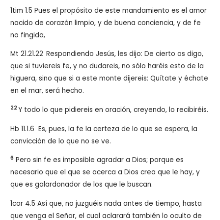
1tim 1.5 Pues el propósito de este mandamiento es el amor
nacido de corazón limpio, y de buena conciencia, y de fe
no fingida,
Mt 21.21.22
Respondiendo Jesús, les dijo: De cierto os digo,
que si tuviereis fe, y no dudareis, no sólo haréis esto de la
higuera, sino que si a este monte dijereis: Quítate y échate
en el mar, será hecho.
22
Y todo lo que pidiereis en oración, creyendo, lo recibiréis.
Hb 11.1.6 Es, pues, la fe la certeza de lo que se espera, la
convicción de lo que no se ve.
6
Pero sin fe es imposible agradar a Dios; porque es
necesario que el que se acerca a Dios crea que le hay, y
que es galardonador de los que le buscan.
1cor 4.5 Así que, no juzguéis nada antes de tiempo, hasta
que venga el Señor, el cual aclarará también lo oculto de