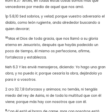
Rom 8.37
Antes, en todas estas cosas somos más que
vencedores por medio de aquel que nos amó.
1p 5.8,10 Sed sobrios, y velad; porque vuestro adversario el
diablo, como león rugiente, anda alrededor buscando a
quien devorar;
10
Mas el Dios de toda gracia, que nos llamó a su gloria
eterna en Jesucristo, después que hayáis padecido un
poco de tiempo, él mismo os perfeccione, afirme,
fortalezca y establezca.
Neh 6.3 Y les envié mensajeros, diciendo: Yo hago una gran
obra, y no puedo ir; porque cesaría la obra, dejándola yo
para ir a vosotros.
2 cro 32.7,8 Esforzaos y animaos; no temáis, ni tengáis
miedo del rey de Asiria, ni de toda la multitud que con él
viene; porque más hay con nosotros que con él.
8
Con él está el brazo de carne, mas con nosotros está