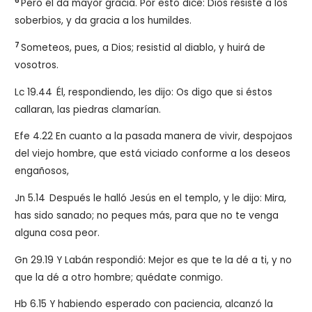
6
Pero él da mayor gracia. Por esto dice: Dios resiste a los
soberbios, y da gracia a los humildes.
7
Someteos, pues, a Dios; resistid al diablo, y huirá de
vosotros.
Lc 19.44
Él, respondiendo, les dijo: Os digo que si éstos
callaran, las piedras clamarían.
Efe 4.22 En cuanto a la pasada manera de vivir, despojaos
del viejo hombre, que está viciado conforme a los deseos
engañosos,
Jn 5.14
Después le halló Jesús en el templo, y le dijo: Mira,
has sido sanado; no peques más, para que no te venga
alguna cosa peor.
Gn 29.19 Y Labán respondió: Mejor es que te la dé a ti, y no
que la dé a otro hombre; quédate conmigo.
Hb 6.15 Y habiendo esperado con paciencia, alcanzó la