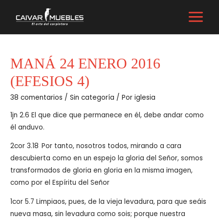
Ir
al
MAIN
contenido
MENU
MANÁ 24 ENERO 2016
(EFESIOS 4)
38 comentarios
/
Sin categoría
/ Por
iglesia
1jn 2.6 El que dice que permanece en él, debe andar como
él anduvo.
2cor 3.18
Por tanto, nosotros todos, mirando a cara
descubierta como en un espejo la gloria del Señor, somos
transformados de gloria en gloria en la misma imagen,
como por el Espíritu del Señor
1cor 5.7 Limpiaos, pues, de la vieja levadura, para que seáis
nueva masa, sin levadura como sois; porque nuestra