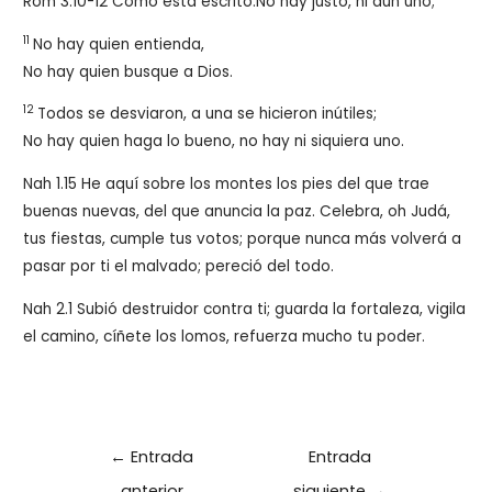
Rom 3.10-12 Como está escrito:No hay justo, ni aun uno;
11
No hay quien entienda,
No hay quien busque a Dios.
12
Todos se desviaron, a una se hicieron inútiles;
No hay quien haga lo bueno, no hay ni siquiera uno.
Nah 1.15 He aquí sobre los montes los pies del que trae
buenas nuevas, del que anuncia la paz. Celebra, oh Judá,
tus fiestas, cumple tus votos; porque nunca más volverá a
pasar por ti el malvado; pereció del todo.
Nah 2.1 Subió destruidor contra ti; guarda la fortaleza, vigila
el camino, cíñete los lomos, refuerza mucho tu poder.
Navegación
←
Entrada
Entrada
de
anterior
siguiente
→