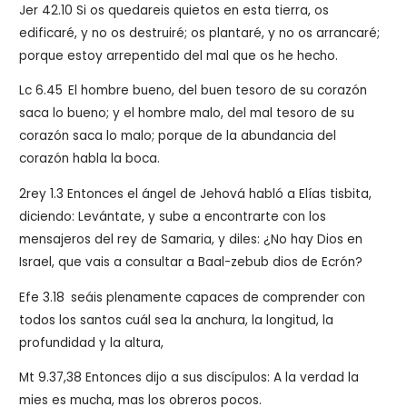
Jer 42.10 Si os quedareis quietos en esta tierra, os
edificaré, y no os destruiré; os plantaré, y no os arrancaré;
porque estoy arrepentido del mal que os he hecho.
Lc 6.45
El hombre bueno, del buen tesoro de su corazón
saca lo bueno; y el hombre malo, del mal tesoro de su
corazón saca lo malo; porque de la abundancia del
corazón habla la boca.
2rey 1.3 Entonces el ángel de Jehová habló a Elías tisbita,
diciendo: Levántate, y sube a encontrarte con los
mensajeros del rey de Samaria, y diles: ¿No hay Dios en
Israel, que vais a consultar a Baal-zebub dios de Ecrón?
Efe 3.18
seáis plenamente capaces de comprender con
todos los santos cuál sea la anchura, la longitud, la
profundidad y la altura,
Mt 9.37,38
Entonces dijo a sus discípulos: A la verdad la
mies es mucha, mas los obreros pocos.