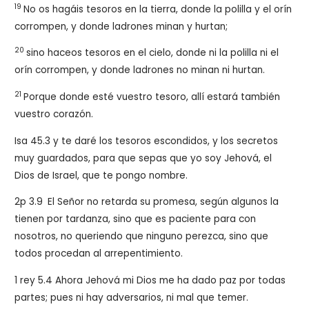
19
No os hagáis tesoros en la tierra, donde la polilla y el orín
corrompen, y donde ladrones minan y hurtan;
20
sino haceos tesoros en el cielo, donde ni la polilla ni el
orín corrompen, y donde ladrones no minan ni hurtan.
21
Porque donde esté vuestro tesoro, allí estará también
vuestro corazón.
Isa 45.3 y te daré los tesoros escondidos, y los secretos
muy guardados, para que sepas que yo soy Jehová, el
Dios de Israel, que te pongo nombre.
2p 3.9
El Señor no retarda su promesa, según algunos la
tienen por tardanza, sino que es paciente para con
nosotros, no queriendo que ninguno perezca, sino que
todos procedan al arrepentimiento.
1 rey 5.4 Ahora Jehová mi Dios me ha dado paz por todas
partes; pues ni hay adversarios, ni mal que temer.