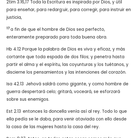
2tim 3.16,17 Toda la Escritura es inspirada por Dios, y útil
para enseñar, para redarg:uir, para corregir, para instruir en
justicia,
17
a fin de que el hombre de Dios sea perfecto,
enteramente preparado para toda buena obra.
Hb 4.12 Porque la palabra de Dios es viva y eficaz, y más
cortante que toda espada de dos filos; y penetra hasta
partir el alma y el espíritu, las coyunturas y los tuétanos, y
discierne los pensamientos y las intenciones del corazón.
Isa 42.13
Jehová saldrá como gigante, y como hombre de
guerra despertará celo; gritará, voceará, se esforzará
sobre sus enemigos.
Est 2.13
entonces la doncella venía así al rey. Todo lo que
ella pedía se le daba, para venir ataviada con ello desde
la casa de las mujeres hasta la casa del rey.