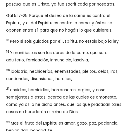
pascua, que es Cristo, ya fue sacrificada por nosotros.
Gal 5.17-25
Porque el deseo de la carne es contra el
Espíritu, y el del Espíritu es contra la carne; y éstos se
oponen entre sí, para que no hagáis lo que quisiereis.
18
Pero si sois guiados por el Espíritu, no estáis bajo la ley.
19
Y manifiestas son las obras de la carne, que son:
adulterio, fornicación, inmundicia, lascivia,
20
idolatría, hechicerías, enemistades, pleitos, celos, iras,
contiendas, disensiones, herejías,
21
envidias, homicidios, borracheras, orgías, y cosas
semejantes a estas; acerca de las cuales os amonesto,
como ya os lo he dicho antes, que los que practican tales
cosas no heredarán el reino de Dios.
22
Mas el fruto del Espíritu es amor, gozo, paz, paciencia,
benignidad, bondad, fe,