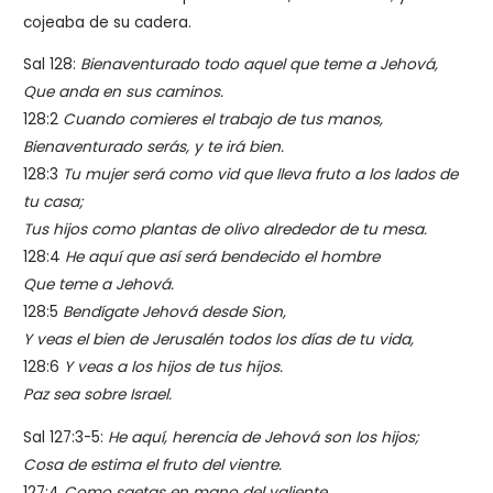
cojeaba de su cadera.
Sal 128:
Bienaventurado todo aquel que teme a Jehová,
Que anda en sus caminos.
128:2
Cuando comieres el trabajo de tus manos,
Bienaventurado serás, y te irá bien.
128:3
Tu mujer será como vid que lleva fruto a los lados de
tu casa;
Tus hijos como plantas de olivo alrededor de tu mesa.
128:4
He aquí que así será bendecido el hombre
Que teme a Jehová.
128:5
Bendígate Jehová desde Sion,
Y veas el bien de Jerusalén todos los días de tu vida,
128:6
Y veas a los hijos de tus hijos.
Paz sea sobre Israel.
Sal 127:3-5:
He aquí, herencia de Jehová son los hijos;
Cosa de estima el fruto del vientre.
127:4
Como saetas en mano del valiente,