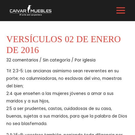
Ir
al
MAIN
contenido
MENU
VERSÍCULOS 02 DE ENERO
DE 2016
32 comentarios
/
Sin categoría
/ Por
iglesia
Tit 2:3-5: Las ancianas asimismo sean reverentes en su
porte; no calumniadoras, no esclavas del vino, maestras
del bien;
2:4 que enseñen a las mujeres jóvenes a amar a sus
maridos y a sus hijos,
2:5 a ser prudentes, castas, cuidadosas de su casa,
buenas, sujetas a sus maridos, para que la palabra de Dios
no sea blasfemada.