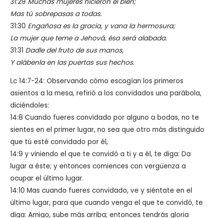
31:29
Muchas mujeres hicieron el bien;
Mas tú sobrepasas a todas.
31:30
Engañosa es la gracia, y vana la hermosura;
La mujer que teme a Jehová, ésa será alabada.
31:31
Dadle del fruto de sus manos,
Y alábenla en las puertas sus hechos.
Lc 14:7-24: Observando cómo escogían los primeros
asientos a la mesa, refirió a los convidados una parábola,
diciéndoles:
14:8
Cuando fueres convidado por alguno a bodas, no te
sientes en el primer lugar, no sea que otro más distinguido
que tú esté convidado por él,
14:9
y viniendo el que te convidó a ti y a él, te diga: Da
lugar a éste; y entonces comiences con vergüenza a
ocupar el último lugar.
14:10
Mas cuando fueres convidado, ve y siéntate en el
último lugar, para que cuando venga el que te convidó, te
diga: Amigo, sube más arriba; entonces tendrás gloria