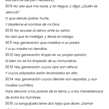
Manténme del pan necesario;
30:9
No sea que me sacie, y te niegue, y diga: ¿Quién es
Jehová?
O que siendo pobre, hurte,
Y blasfeme el nombre de mi Dios.
30:10
No acuses al siervo ante su señor,
No sea que te maldiga, y lleves el castigo.
30:11
Hay generación que maldice a su padre
Y a su madre no bendice.
30:12
Hay generación limpia en su propia opinión,
Si bien no se ha limpiado de su inmundicia.
30:13
Hay generación cuyos ojos son altivos
Y cuyos párpados están levantados en alto.
30:14
Hay generación cuyos dientes son espadas, y sus
muelas cuchillos,
Para devorar a los pobres de la tierra, y a los menesterosos
de entre los hombres.
30:15
La sanguijuela tiene dos hijas que dicen: ¡Dame!