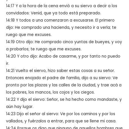
14:17
Y a la hora de la cena envió a su siervo a decir a los
convidados: Venid, que ya todo está preparado.
14:18
Y todos a una comenzaron a excusarse. El primero
dijo: He comprado una hacienda, y necesito ir a verla; te
ruego que me excuses.
14:19
Otro dijo: He comprado cinco yuntas de bueyes, y voy
a probarlos; te ruego que me excuses.
14:20
Y otro dijo: Acabo de casarme, y por tanto no puedo
ir.
14:21
Vuelto el siervo, hizo saber estas cosas a su señor.
Entonces enojado el padre de familia, dijo a su siervo: Ve
pronto por las plazas y las calles de la ciudad, y trae acá a
los pobres, los mancos, los cojos y los ciegos.
14:22
Y dijo el siervo: Señor, se ha hecho como mandaste, y
aún hay lugar.
14:23
Dijo el señor al siervo: Ve por los caminos y por los
vallados, y fuérzalos a entrar, para que se llene mi casa.
14:24
Porque os digo que ninguno de aquellos hombres que