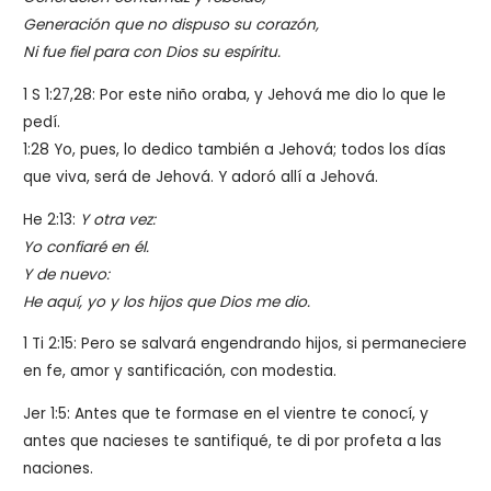
Generación que no dispuso su corazón,
Ni fue fiel para con Dios su espíritu.
1 S 1:27,28: Por este niño oraba, y Jehová me dio lo que le
pedí.
1:28 Yo, pues, lo dedico también a Jehová; todos los días
que viva, será de Jehová. Y adoró allí a Jehová.
He 2:13:
Y otra vez:
Yo confiaré en él.
Y de nuevo:
He aquí, yo y los hijos que Dios me dio.
1 Ti 2:15: Pero se salvará engendrando hijos, si permaneciere
en fe, amor y santificación, con modestia.
Jer 1:5: Antes que te formase en el vientre te conocí, y
antes que nacieses te santifiqué, te di por profeta a las
naciones.