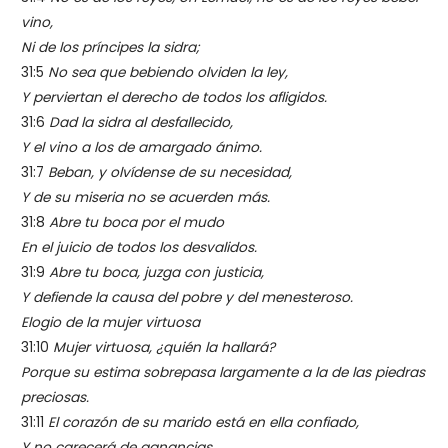
vino,
Ni de los príncipes la sidra;
31:5
No sea que bebiendo olviden la ley,
Y perviertan el derecho de todos los afligidos.
31:6
Dad la sidra al desfallecido,
Y el vino a los de amargado ánimo.
31:7
Beban, y olvídense de su necesidad,
Y de su miseria no se acuerden más.
31:8
Abre tu boca por el mudo
En el juicio de todos los desvalidos.
31:9
Abre tu boca, juzga con justicia,
Y defiende la causa del pobre y del menesteroso.
Elogio de la mujer virtuosa
31:10
Mujer virtuosa, ¿quién la hallará?
Porque su estima sobrepasa largamente a la de las piedras
preciosas.
31:11
El corazón de su marido está en ella confiado,
Y no carecerá de ganancias.