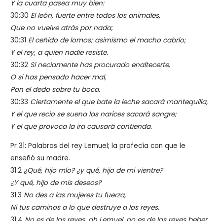
Y la cuarta pasea muy bien:
30:30
El león, fuerte entre todos los animales,
Que no vuelve atrás por nada;
30:31
El ceñido de lomos; asimismo el macho cabrío;
Y el rey, a quien nadie resiste.
30:32
Si neciamente has procurado enaltecerte,
O si has pensado hacer mal,
Pon el dedo sobre tu boca.
30:33
Ciertamente el que bate la leche sacará mantequilla,
Y el que recio se suena las narices sacará sangre;
Y el que provoca la ira causará contienda.
Pr 31: Palabras del rey Lemuel; la profecía con que le
enseñó su madre.
31:2
¿Qué, hijo mío? ¿y qué, hijo de mi vientre?
¿Y qué, hijo de mis deseos?
31:3
No des a las mujeres tu fuerza,
Ni tus caminos a lo que destruye a los reyes.
31:4
No es de los reyes, oh Lemuel, no es de los reyes beber