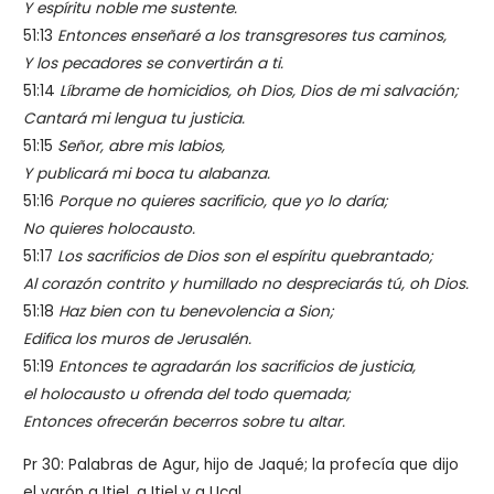
Y espíritu noble me sustente.
51:13
Entonces enseñaré a los transgresores tus caminos,
Y los pecadores se convertirán a ti.
51:14
Líbrame de homicidios, oh Dios, Dios de mi salvación;
Cantará mi lengua tu justicia.
51:15
Señor, abre mis labios,
Y publicará mi boca tu alabanza.
51:16
Porque no quieres sacrificio, que yo lo daría;
No quieres holocausto.
51:17
Los sacrificios de Dios son el espíritu quebrantado;
Al corazón contrito y humillado no despreciarás tú, oh Dios.
51:18
Haz bien con tu benevolencia a Sion;
Edifica los muros de Jerusalén.
51:19
Entonces te agradarán los sacrificios de justicia,
el holocausto u ofrenda del todo quemada;
Entonces ofrecerán becerros sobre tu altar.
Pr 30: Palabras de Agur, hijo de Jaqué; la profecía que dijo
el varón a Itiel, a Itiel y a Ucal.