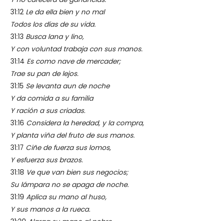
31:12
Le da ella bien y no mal
Todos los días de su vida.
31:13
Busca lana y lino,
Y con voluntad trabaja con sus manos.
31:14
Es como nave de mercader;
Trae su pan de lejos.
31:15
Se levanta aun de noche
Y da comida a su familia
Y ración a sus criadas.
31:16
Considera la heredad, y la compra,
Y planta viña del fruto de sus manos.
31:17
Ciñe de fuerza sus lomos,
Y esfuerza sus brazos.
31:18
Ve que van bien sus negocios;
Su lámpara no se apaga de noche.
31:19
Aplica su mano al huso,
Y sus manos a la rueca.