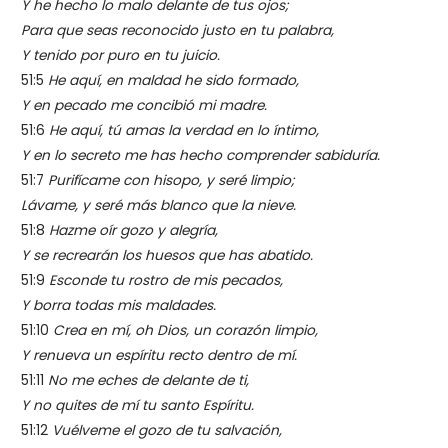
Y he hecho lo malo delante de tus ojos;
Para que seas reconocido justo en tu palabra,
Y tenido por puro en tu juicio.
51:5
He aquí, en maldad he sido formado,
Y en pecado me concibió mi madre.
51:6
He aquí, tú amas la verdad en lo íntimo,
Y en lo secreto me has hecho comprender sabiduría.
51:7
Purifícame con hisopo, y seré limpio;
Lávame, y seré más blanco que la nieve.
51:8
Hazme oír gozo y alegría,
Y se recrearán los huesos que has abatido.
51:9
Esconde tu rostro de mis pecados,
Y borra todas mis maldades.
51:10
Crea en mí, oh Dios, un corazón limpio,
Y renueva un espíritu recto dentro de mí.
51:11
No me eches de delante de ti,
Y no quites de mí tu santo Espíritu.
51:12
Vuélveme el gozo de tu salvación,