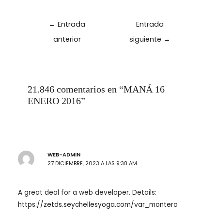
Navegación
←
Entrada
Entrada
de
anterior
siguiente
→
entradas
21.846 comentarios en “MANÁ 16
ENERO 2016”
WEB-ADMIN
27 DICIEMBRE, 2023 A LAS 9:38 AM
A great deal for a web developer. Details:
https://zetds.seychellesyoga.com/var_montero