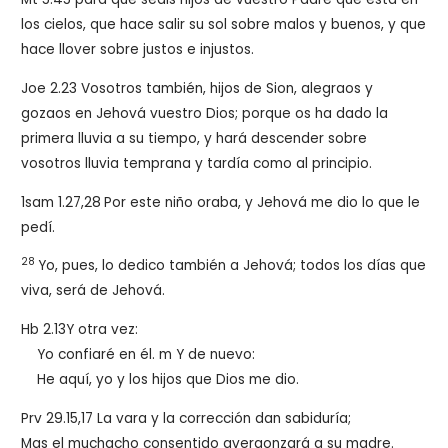
los cielos, que hace salir su sol sobre malos y buenos, y que
hace llover sobre justos e injustos.
Joe 2.23 Vosotros también, hijos de Sion, alegraos y
gozaos en Jehová vuestro Dios; porque os ha dado la
primera lluvia a su tiempo, y hará descender sobre
vosotros lluvia temprana y tardía como al principio.
1sam 1.27,28
Por este niño oraba, y Jehová me dio lo que le
pedí.
28
Yo, pues, lo dedico también a Jehová; todos los días que
viva, será de Jehová.
Hb 2.13
Y otra vez:
Yo confiaré en él. m Y de nuevo:
He aquí, yo y los hijos que Dios me dio.
Prv 29.15,17
La vara y la corrección dan sabiduría;
Mas el muchacho consentido avergonzará a su madre.