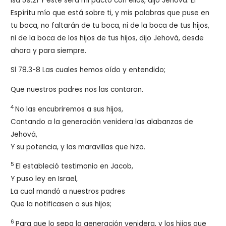
Isa 59.21 Y este será mi pacto con ellos, dijo Jehová: El
Espíritu mío que está sobre ti, y mis palabras que puse en
tu boca, no faltarán de tu boca, ni de la boca de tus hijos,
ni de la boca de los hijos de tus hijos, dijo Jehová, desde
ahora y para siempre.
Sl 78.3-8 Las cuales hemos oído y entendido;
Que nuestros padres nos las contaron.
4
No las encubriremos a sus hijos,
Contando a la generación venidera las alabanzas de
Jehová,
Y su potencia, y las maravillas que hizo.
5
El estableció testimonio en Jacob,
Y puso ley en Israel,
La cual mandó a nuestros padres
Que la notificasen a sus hijos;
6
Para que lo sepa la generación venidera, y los hijos que