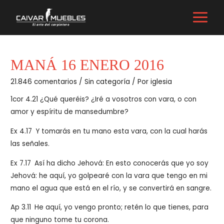
Ir
al
MAIN
contenido
MENU
MANÁ 16 ENERO 2016
21.846 comentarios
/
Sin categoría
/ Por
iglesia
1cor 4.21 ¿Qué queréis? ¿Iré a vosotros con vara, o con
amor y espíritu de mansedumbre?
Ex 4.17
Y tomarás en tu mano esta vara, con la cual harás
las señales.
Ex 7.17
Así ha dicho Jehová: En esto conocerás que yo soy
Jehová: he aquí, yo golpearé con la vara que tengo en mi
mano el agua que está en el río, y se convertirá en sangre.
Ap 3.11
He aquí, yo vengo pronto; retén lo que tienes, para
que ninguno tome tu corona.