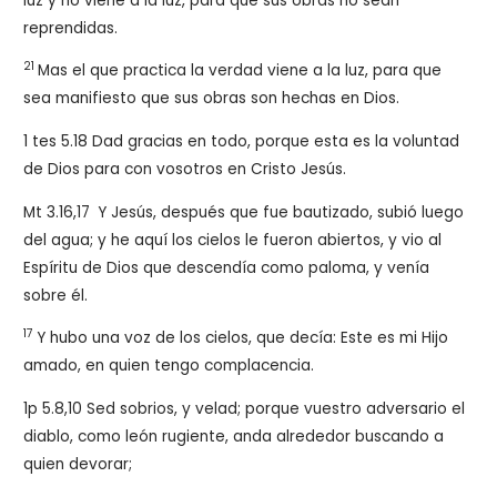
luz y no viene a la luz, para que sus obras no sean
reprendidas.
21
Mas el que practica la verdad viene a la luz, para que
sea manifiesto que sus obras son hechas en Dios.
1 tes 5.18 Dad gracias en todo, porque esta es la voluntad
de Dios para con vosotros en Cristo Jesús.
Mt 3.16,17
Y Jesús, después que fue bautizado, subió luego
del agua; y he aquí los cielos le fueron abiertos, y vio al
Espíritu de Dios que descendía como paloma, y venía
sobre él.
17
Y hubo una voz de los cielos, que decía: Este es mi Hijo
amado, en quien tengo complacencia.
1p 5.8,10 Sed sobrios, y velad; porque vuestro adversario el
diablo, como león rugiente, anda alrededor buscando a
quien devorar;