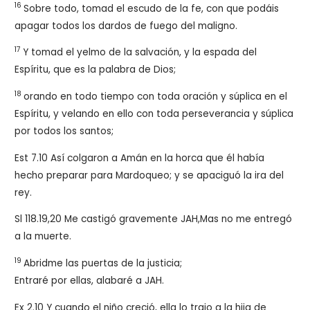
16
Sobre todo, tomad el escudo de la fe, con que podáis
apagar todos los dardos de fuego del maligno.
17
Y tomad el yelmo de la salvación, y la espada del
Espíritu, que es la palabra de Dios;
18
orando en todo tiempo con toda oración y súplica en el
Espíritu, y velando en ello con toda perseverancia y súplica
por todos los santos;
Est 7.10 Así colgaron a Amán en la horca que él había
hecho preparar para Mardoqueo; y se apaciguó la ira del
rey.
Sl 118.19,20 Me castigó gravemente JAH,Mas no me entregó
a la muerte.
19
Abridme las puertas de la justicia;
Entraré por ellas, alabaré a JAH.
Ex 2.10 Y cuando el niño creció, ella lo trajo a la hija de