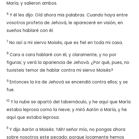
María; y salieron ambos.
6
Y él les dijo: Oíd ahora mis palabras. Cuando haya entre
vosotros profeta de Jehová, le apareceré en visión, en
sueños hablaré con él.
7
No así a mi siervo Moisés, que es fiel en toda mi casa.
8
Cara a cara hablaré con él, y claramente, y no por
figuras; y verá la apariencia de Jehová. ¿Por qué, pues, no
tuvisteis temor de hablar contra mi siervo Moisés?
9
Entonces la ira de Jehová se encendió contra ellos; y se
fue.
10
Y la nube se apartó del tabernáculo, y he aquí que María
estaba leprosa como la nieve; y miró Aarón a María, y he
aquí que estaba leprosa.
11
Y dijo Aarón a Moisés: !!Ah! señor mío, no pongas ahora
sobre nosotros este pecado; porque locamente hemos