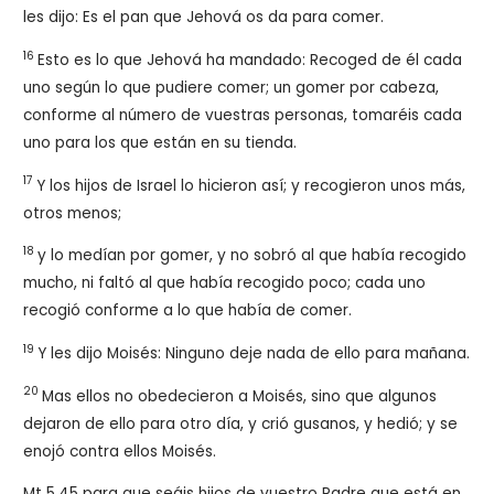
les dijo: Es el pan que Jehová os da para comer.
16
Esto es lo que Jehová ha mandado: Recoged de él cada
uno según lo que pudiere comer; un gomer por cabeza,
conforme al número de vuestras personas, tomaréis cada
uno para los que están en su tienda.
17
Y los hijos de Israel lo hicieron así; y recogieron unos más,
otros menos;
18
y lo medían por gomer, y no sobró al que había recogido
mucho, ni faltó al que había recogido poco; cada uno
recogió conforme a lo que había de comer.
19
Y les dijo Moisés: Ninguno deje nada de ello para mañana.
20
Mas ellos no obedecieron a Moisés, sino que algunos
dejaron de ello para otro día, y crió gusanos, y hedió; y se
enojó contra ellos Moisés.
Mt 5.45 para que seáis hijos de vuestro Padre que está en