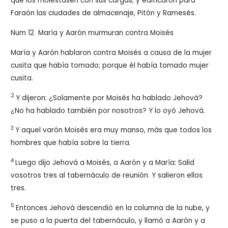
que los molestasen con sus cargas; y edificaron para
Faraón las ciudades de almacenaje, Pitón y Ramesés.
Num 12
María y Aarón murmuran contra Moisés
María y Aarón hablaron contra Moisés a causa de la mujer
cusita que había tomado; porque él había tomado mujer
cusita.
2
Y dijeron: ¿Solamente por Moisés ha hablado Jehová?
¿No ha hablado también por nosotros? Y lo oyó Jehová.
3
Y aquel varón Moisés era muy manso, más que todos los
hombres que había sobre la tierra.
4
Luego dijo Jehová a Moisés, a Aarón y a María: Salid
vosotros tres al tabernáculo de reunión. Y salieron ellos
tres.
5
Entonces Jehová descendió en la columna de la nube, y
se puso a la puerta del tabernáculo, y llamó a Aarón y a