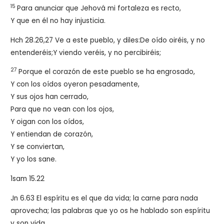
15
Para anunciar que Jehová mi fortaleza es recto,
Y que en él no hay injusticia.
Hch 28.26,27 Ve a este pueblo, y diles:De oído oiréis, y no
entenderéis;Y viendo veréis, y no percibiréis;
27
Porque el corazón de este pueblo se ha engrosado,
Y con los oídos oyeron pesadamente,
Y sus ojos han cerrado,
Para que no vean con los ojos,
Y oigan con los oídos,
Y entiendan de corazón,
Y se conviertan,
Y yo los sane.
1sam 15.22
Jn 6.63 El espíritu es el que da vida; la carne para nada
aprovecha; las palabras que yo os he hablado son espíritu
y son vida.