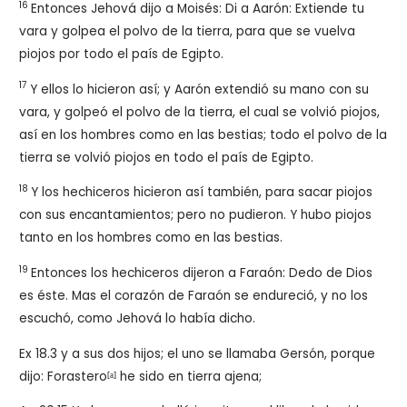
16
Entonces Jehová dijo a Moisés: Di a Aarón: Extiende tu
vara y golpea el polvo de la tierra, para que se vuelva
piojos por todo el país de Egipto.
17
Y ellos lo hicieron así; y Aarón extendió su mano con su
vara, y golpeó el polvo de la tierra, el cual se volvió piojos,
así en los hombres como en las bestias; todo el polvo de la
tierra se volvió piojos en todo el país de Egipto.
18
Y los hechiceros hicieron así también, para sacar piojos
con sus encantamientos; pero no pudieron. Y hubo piojos
tanto en los hombres como en las bestias.
19
Entonces los hechiceros dijeron a Faraón: Dedo de Dios
es éste. Mas el corazón de Faraón se endureció, y no los
escuchó, como Jehová lo había dicho.
Ex 18.3 y a sus dos hijos; el uno se llamaba Gersón, porque
dijo: Forastero
he sido en tierra ajena;
[
a
]