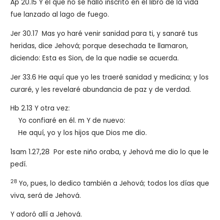
Ap 20.15 Y el que no se halló inscrito en el libro de la vida
fue lanzado al lago de fuego.
Jer 30.17
Mas yo haré venir sanidad para ti, y sanaré tus
heridas, dice Jehová; porque desechada te llamaron,
diciendo: Esta es Sion, de la que nadie se acuerda.
Jer 33.6 He aquí que yo les traeré sanidad y medicina; y los
curaré, y les revelaré abundancia de paz y de verdad.
Hb 2.13
Y otra vez:
Yo confiaré en él. m Y de nuevo:
He aquí, yo y los hijos que Dios me dio.
1sam 1.27,28
Por este niño oraba, y Jehová me dio lo que le
pedí.
28
Yo, pues, lo dedico también a Jehová; todos los días que
viva, será de Jehová.
Y adoró allí a Jehová.