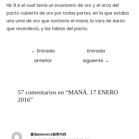
Hb 9.4 el cual tenía un incensario de oro y el arca del
pacto cubierta de oro por todas partes, en la que estaba
una urna de oro que contenía el maná, la vara de Aarón
que reverdeció, y las tablas del pacto;
Navegación
←
Entrada
Entrada
de
anterior
siguiente
→
entradas
57 comentarios en “MANÁ. 17 ENERO
2016”
最佳BINANCE推荐代码