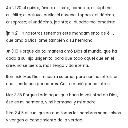
Ap 21.20 el quinto, ónice; el sexto, cornalina; el séptimo,
crisólito; el octavo, berilo; el noveno,
topacio
; el décimo,
crisopraso; el undécimo, jacinto; el duodécimo, amatista.
1jn 4.21 Y nosotros tenemos este mandamiento de él: El
que ama a Dios, ame también a su hermano.
Jn 3.16
Porque de tal manera amó Dios al mundo, que ha
dado a su Hijo unigénito, para que todo aquel que en él
cree, no se pierda, mas tenga vida eterna.
Rom 5.8
Mas Dios muestra su amor para con nosotros, en
que siendo aún pecadores, Cristo murió por nosotros.
Mar 3.35 Porque todo aquel que hace la voluntad de Dios,
ése es mi hermano, y mi hermana, y mi madre.
1tim 2.4,5
el cual quiere que todos los hombres sean salvos
y vengan al conocimiento de la verdad.