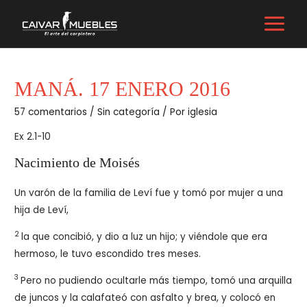
Ir
al
MAIN
contenido
MENU
MANÁ. 17 ENERO 2016
57 comentarios
/
Sin categoría
/ Por
iglesia
Ex 2.1-10
Nacimiento de Moisés
Un varón de la familia de Leví fue y tomó por mujer a una
hija de Leví,
2
la que concibió, y dio a luz un hijo; y viéndole que era
hermoso, le tuvo escondido tres meses.
3
Pero no pudiendo ocultarle más tiempo, tomó una arquilla
de juncos y la calafateó con asfalto y brea, y colocó en