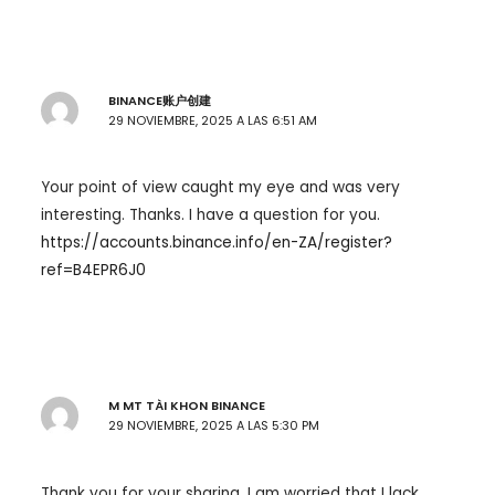
BINANCE账户创建
29 NOVIEMBRE, 2025 A LAS 6:51 AM
Your point of view caught my eye and was very
interesting. Thanks. I have a question for you.
https://accounts.binance.info/en-ZA/register?
ref=B4EPR6J0
M MT TÀI KHON BINANCE
29 NOVIEMBRE, 2025 A LAS 5:30 PM
Thank you for your sharing. I am worried that I lack