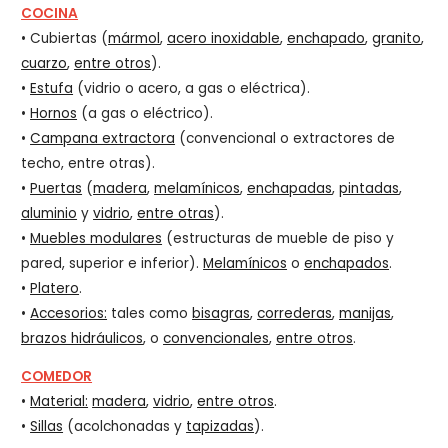
COCINA
• Cubiertas (
mármol
,
acero inoxidable
,
enchapado
,
granito
,
cuarzo
,
entre otros
).
•
Estufa
(vidrio o acero, a gas o eléctrica).
•
Hornos
(a gas o eléctrico).
•
Campana extractora
(convencional o extractores de
techo, entre otras).
•
Puertas
(
madera
,
melamínicos
,
enchapadas
,
pintadas
,
aluminio
y
vidrio
,
entre otras
).
•
Muebles modulares
(estructuras de mueble de piso y
pared, superior e inferior).
Melamínicos
o
enchapados
.
•
Platero
.
•
Accesorios:
tales como
bisagras
,
correderas
,
manijas
,
brazos hidráulicos
, o
convencionales
,
entre otros
.
COMEDOR
•
Material:
madera
,
vidrio
,
entre otros
.
•
Sillas
(acolchonadas y
tapizadas
).