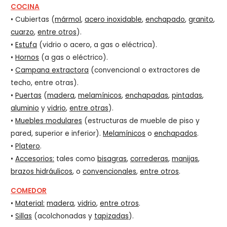
COCINA
• Cubiertas (
mármol
,
acero inoxidable
,
enchapado
,
granito
,
cuarzo
,
entre otros
).
•
Estufa
(vidrio o acero, a gas o eléctrica).
•
Hornos
(a gas o eléctrico).
•
Campana extractora
(convencional o extractores de
techo, entre otras).
•
Puertas
(
madera
,
melamínicos
,
enchapadas
,
pintadas
,
aluminio
y
vidrio
,
entre otras
).
•
Muebles modulares
(estructuras de mueble de piso y
pared, superior e inferior).
Melamínicos
o
enchapados
.
•
Platero
.
•
Accesorios:
tales como
bisagras
,
correderas
,
manijas
,
brazos hidráulicos
, o
convencionales
,
entre otros
.
COMEDOR
•
Material:
madera
,
vidrio
,
entre otros
.
•
Sillas
(acolchonadas y
tapizadas
).