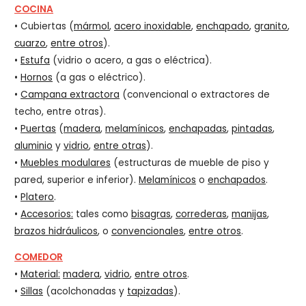
COCINA
• Cubiertas (
mármol
,
acero inoxidable
,
enchapado
,
granito
,
cuarzo
,
entre otros
).
•
Estufa
(vidrio o acero, a gas o eléctrica).
•
Hornos
(a gas o eléctrico).
•
Campana extractora
(convencional o extractores de
techo, entre otras).
•
Puertas
(
madera
,
melamínicos
,
enchapadas
,
pintadas
,
aluminio
y
vidrio
,
entre otras
).
•
Muebles modulares
(estructuras de mueble de piso y
pared, superior e inferior).
Melamínicos
o
enchapados
.
•
Platero
.
•
Accesorios:
tales como
bisagras
,
correderas
,
manijas
,
brazos hidráulicos
, o
convencionales
,
entre otros
.
COMEDOR
•
Material:
madera
,
vidrio
,
entre otros
.
•
Sillas
(acolchonadas y
tapizadas
).