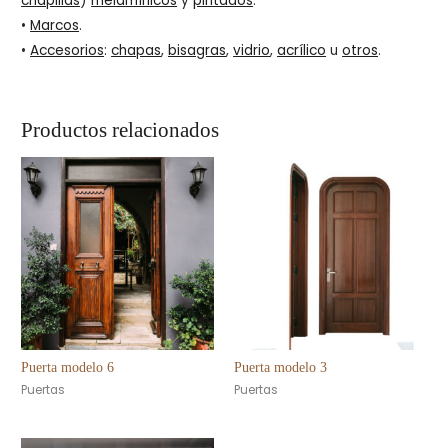
chapillas
)
melamínicos
y
pintados
.
•
Marcos
.
•
Accesorios
:
chapas
,
bisagras
,
vidrio
,
acrílico
u
otros
.
Productos relacionados
Puerta modelo 6
Puerta modelo 3
Puertas
Puertas