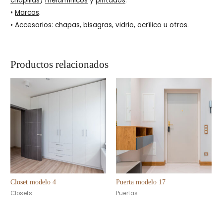
chapillas
)
melamínicos
y
pintados
.
•
Marcos
.
•
Accesorios
:
chapas
,
bisagras
,
vidrio
,
acrílico
u
otros
.
Productos relacionados
Closet modelo 4
Puerta modelo 17
Closets
Puertas