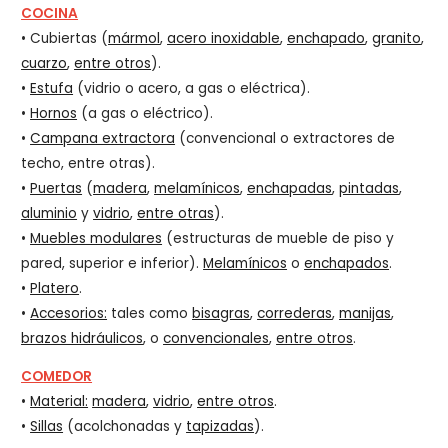
COCINA
• Cubiertas (
mármol
,
acero inoxidable
,
enchapado
,
granito
,
cuarzo
,
entre otros
).
•
Estufa
(vidrio o acero, a gas o eléctrica).
•
Hornos
(a gas o eléctrico).
•
Campana extractora
(convencional o extractores de
techo, entre otras).
•
Puertas
(
madera
,
melamínicos
,
enchapadas
,
pintadas
,
aluminio
y
vidrio
,
entre otras
).
•
Muebles modulares
(estructuras de mueble de piso y
pared, superior e inferior).
Melamínicos
o
enchapados
.
•
Platero
.
•
Accesorios:
tales como
bisagras
,
correderas
,
manijas
,
brazos hidráulicos
, o
convencionales
,
entre otros
.
COMEDOR
•
Material:
madera
,
vidrio
,
entre otros
.
•
Sillas
(acolchonadas y
tapizadas
).