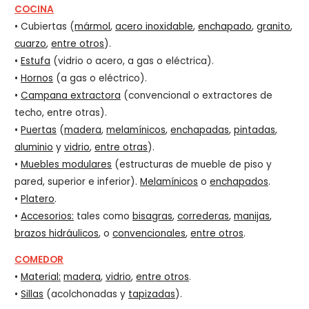
COCINA
• Cubiertas (
mármol
,
acero inoxidable
,
enchapado
,
granito
,
cuarzo
,
entre otros
).
•
Estufa
(vidrio o acero, a gas o eléctrica).
•
Hornos
(a gas o eléctrico).
•
Campana extractora
(convencional o extractores de
techo, entre otras).
•
Puertas
(
madera
,
melamínicos
,
enchapadas
,
pintadas
,
aluminio
y
vidrio
,
entre otras
).
•
Muebles modulares
(estructuras de mueble de piso y
pared, superior e inferior).
Melamínicos
o
enchapados
.
•
Platero
.
•
Accesorios:
tales como
bisagras
,
correderas
,
manijas
,
brazos hidráulicos
, o
convencionales
,
entre otros
.
COMEDOR
•
Material:
madera
,
vidrio
,
entre otros
.
•
Sillas
(acolchonadas y
tapizadas
).