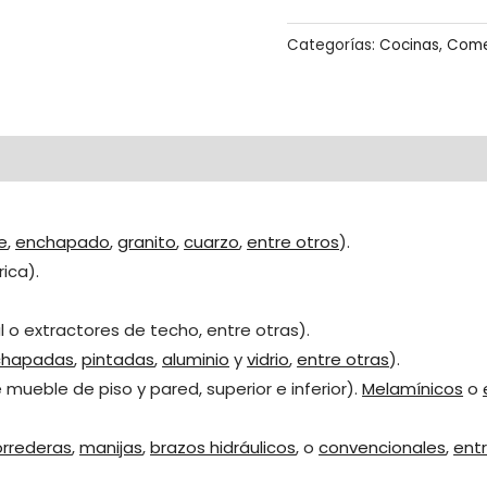
Categorías:
Cocinas
,
Come
e
,
enchapado
,
granito
,
cuarzo
,
entre otros
).
rica).
 o extractores de techo, entre otras).
chapadas
,
pintadas
,
aluminio
y
vidrio
,
entre otras
).
mueble de piso y pared, superior e inferior).
Melamínicos
o
orrederas
,
manijas
,
brazos hidráulicos
, o
convencionales
,
entr