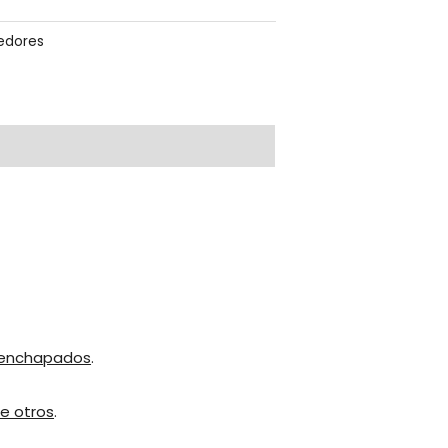
dores
enchapados
.
e otros
.