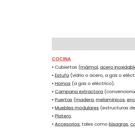
Descripción
COCINA
• Cubiertas (
mármol
,
acero inoxidabl
•
Estufa
(vidrio o acero, a gas o eléct
•
Hornos
(a gas o eléctrico).
•
Campana extractora
(convencional
•
Puertas
(
madera
,
melamínicos
,
en
•
Muebles modulares
(estructuras de 
•
Platero
.
•
Accesorios:
tales como
bisagras
,
c