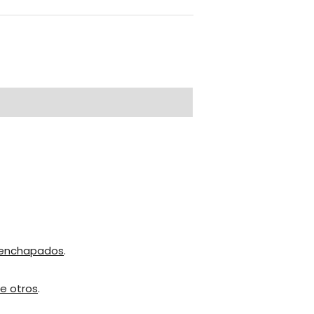
enchapados
.
e otros
.