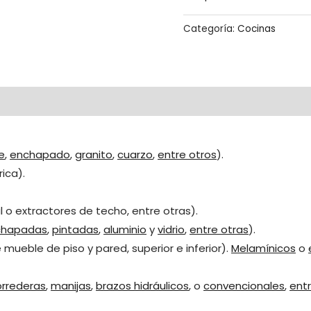
Categoría:
Cocinas
e
,
enchapado
,
granito
,
cuarzo
,
entre otros
).
rica).
 o extractores de techo, entre otras).
chapadas
,
pintadas
,
aluminio
y
vidrio
,
entre otras
).
mueble de piso y pared, superior e inferior).
Melamínicos
o
orrederas
,
manijas
,
brazos hidráulicos
, o
convencionales
,
entr