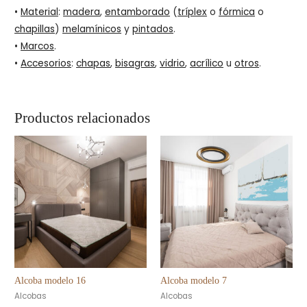
•
Material
:
madera
,
entamborado
(
tríplex
o
fórmica
o
chapillas
)
melamínicos
y
pintados
.
•
Marcos
.
•
Accesorios
:
chapas
,
bisagras
,
vidrio
,
acrílico
u
otros
.
Productos relacionados
Alcoba modelo 16
Alcoba modelo 7
Alcobas
Alcobas