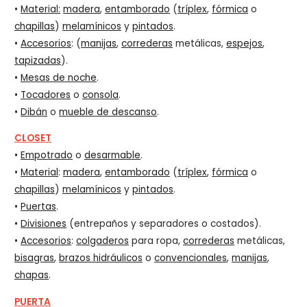
•
Material:
madera
,
entamborado
(
tríplex
,
fórmica
o
chapillas
)
melamínicos
y
pintados
.
•
Accesorios
: (
manijas
,
correderas
metálicas,
espejos
,
tapizadas
).
•
Mesas de noche
.
•
Tocadores
o
consola
.
•
Dibán
o
mueble de descanso
.
CLOSET
•
Empotrado
o
desarmable
.
•
Material
:
madera
,
entamborado
(
tríplex
,
fórmica
o
chapillas
)
melamínicos
y
pintados
.
•
Puertas
.
•
Divisiones
(entrepaños y separadores o costados).
•
Accesorios
:
colgaderos
para ropa,
correderas
metálicas,
bisagras
,
brazos hidráulicos
o
convencionales
,
manijas
,
chapas
.
PUERTA